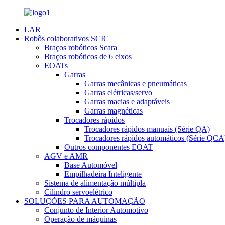
LAR
Robôs colaborativos SCIC
Braços robóticos Scara
Braços robóticos de 6 eixos
EOATs
Garras
Garras mecânicas e pneumáticas
Garras elétricas/servo
Garras macias e adaptáveis
Garras magnéticas
Trocadores rápidos
Trocadores rápidos manuais (Série QA)
Trocadores rápidos automáticos (Série QCA
Outros componentes EOAT
AGV e AMR
Base Automóvel
Empilhadeira Inteligente
Sistema de alimentação múltipla
Cilindro servoelétrico
SOLUÇÕES PARA AUTOMAÇÃO
Conjunto de Interior Automotivo
Operação de máquinas