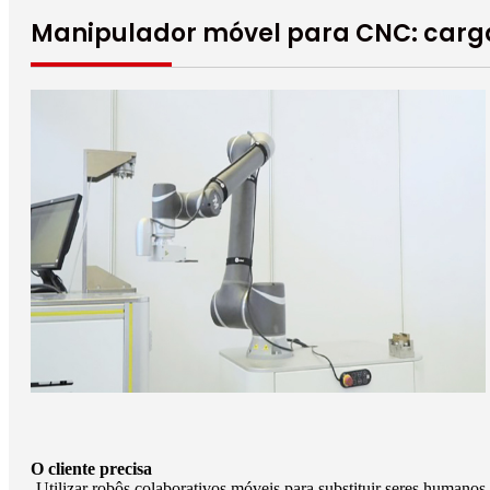
Manipulador móvel para CNC: carga
O cliente precisa
-Utilizar robôs colaborativos móveis para substituir seres humano