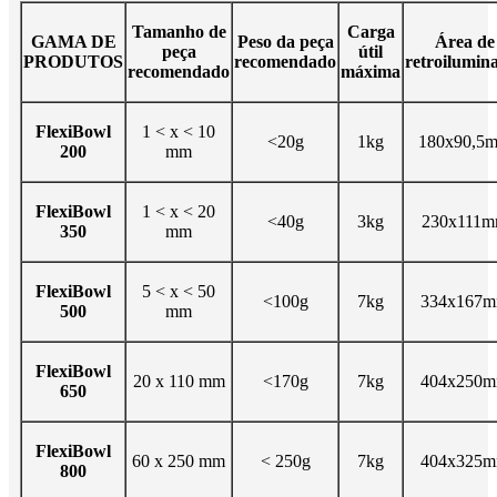
Tamanho de
Carga
GAMA DE
Peso da peça
Área de
peça
útil
PRODUTOS
recomendado
retroilumin
recomendado
máxima
FlexiBowl
1 < x < 10
<20g
1kg
180x90,5
200
mm
FlexiBowl
1 < x < 20
<40g
3kg
230x111
350
mm
FlexiBowl
5 < x < 50
<100g
7kg
334x167
500
mm
FlexiBowl
20 x 110 mm
<170g
7kg
404x250
650
FlexiBowl
60 x 250 mm
< 250g
7kg
404x325
800