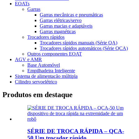
EOATs
Garras
Garras mecânicas e pneumáticas
Garras elétricas/servo
Garras macias e adaptáveis
Garras magnéticas
Trocadores rápidos
Trocadores rápidos manuais (Série QA)
Trocadores rápidos automáticos (Série QCA)
Outros componentes EOAT
AGV e AMR
Base Automóvel
Empilhadeira Inteligente
Sistema de alimentação múltipla
Cilindro servoelétrico
Produtos em destaque
SÉRIE DE TROCA RÁPIDA – QCA-
50 Um trocador rápido ...