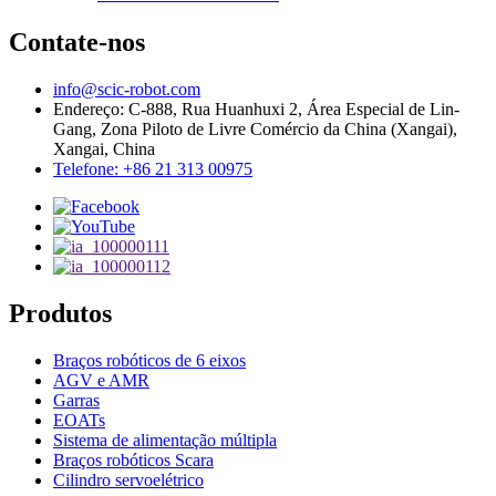
Contate-nos
info@scic-robot.com
Endereço: C-888, Rua Huanhuxi 2, Área Especial de Lin-
Gang, Zona Piloto de Livre Comércio da China (Xangai),
Xangai, China
Telefone: +86 21 313 00975
Produtos
Braços robóticos de 6 eixos
AGV e AMR
Garras
EOATs
Sistema de alimentação múltipla
Braços robóticos Scara
Cilindro servoelétrico