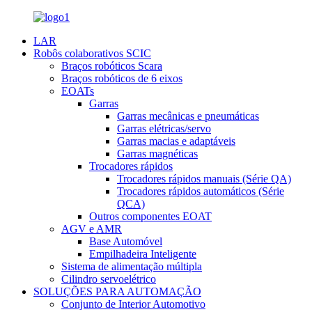
LAR
Robôs colaborativos SCIC
Braços robóticos Scara
Braços robóticos de 6 eixos
EOATs
Garras
Garras mecânicas e pneumáticas
Garras elétricas/servo
Garras macias e adaptáveis
Garras magnéticas
Trocadores rápidos
Trocadores rápidos manuais (Série QA)
Trocadores rápidos automáticos (Série
QCA)
Outros componentes EOAT
AGV e AMR
Base Automóvel
Empilhadeira Inteligente
Sistema de alimentação múltipla
Cilindro servoelétrico
SOLUÇÕES PARA AUTOMAÇÃO
Conjunto de Interior Automotivo