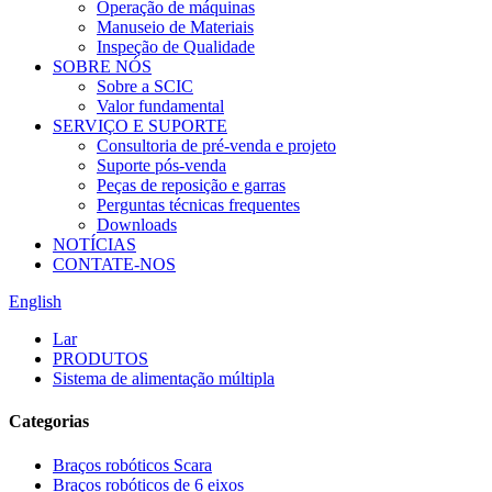
Operação de máquinas
Manuseio de Materiais
Inspeção de Qualidade
SOBRE NÓS
Sobre a SCIC
Valor fundamental
SERVIÇO E SUPORTE
Consultoria de pré-venda e projeto
Suporte pós-venda
Peças de reposição e garras
Perguntas técnicas frequentes
Downloads
NOTÍCIAS
CONTATE-NOS
English
Lar
PRODUTOS
Sistema de alimentação múltipla
Categorias
Braços robóticos Scara
Braços robóticos de 6 eixos